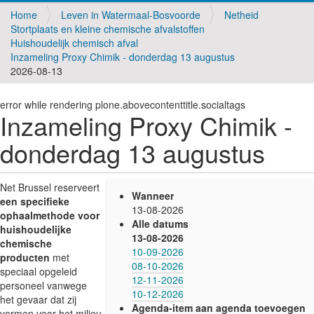
v
Home
Leven in Watermaal-Bosvoorde
Netheid
i
Stortplaats en kleine chemische afvalstoffen
g
Huishoudelijk chemisch afval
a
Inzameling Proxy Chimik - donderdag 13 augustus
t
2026-08-13
i
o
n
error while rendering plone.abovecontenttitle.socialtags
Inzameling Proxy Chimik -
donderdag 13 augustus
h
Net Brussel reserveert
Wanneer
t
een specifieke
13-08-2026
t
ophaalmethode voor
Alle datums
p
huishoudelijke
13-08-2026
s
chemische
10-09-2026
:
producten
met
08-10-2026
/
speciaal opgeleid
12-11-2026
/
personeel vanwege
10-12-2026
w
het gevaar dat zij
Agenda-item aan agenda toevoegen
w
vormen voor het milieu