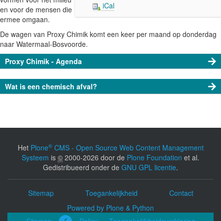
iCal
w
en voor de mensen die
.
ermee omgaan.
w
De wagen van Proxy Chimik komt een keer per maand op donderdag
a
naar Watermaal-Bosvoorde.
t
e
Proxy Chimik - Agenda
r
m
Wat is een chemisch afval?
a
a
l
-
b
o
®
s
Het
Plone
CMS - Open Source Web Content Management
v
Systeem
is
©
2000-2026 door de
Plone Foundation
et al.
o
Gedistribueerd onder de
GNU GPL licentie
.
o
r
Sitemap
Toegankelijkheid
Contact
d
e
Powered by Plone & Python
.