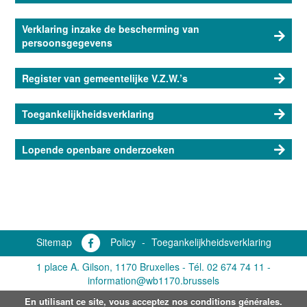
Verklaring inzake de bescherming van
persoonsgegevens
Register van gemeentelijke V.Z.W.’s
Toegankelijkheidsverklaring
Lopende openbare onderzoeken
Sitemap
Policy
-
Toegankelijkheidsverklaring
1 place A. Gilson, 1170 Bruxelles -
Tél. 02 674 74 11
-
information@wb1170.brussels
En utilisant ce site, vous acceptez nos conditions générales.