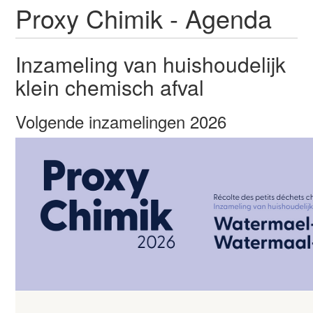
i
Proxy Chimik - Agenda
g
a
t
Inzameling van huishoudelijk
i
klein chemisch afval
e
Volgende inzamelingen 2026