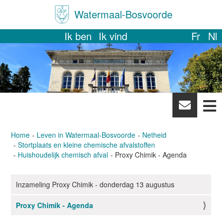
Watermaal-Bosvoorde
Ik ben
Ik vind
Fr
Nl
News
letter
Home
Leven in Watermaal-Bosvoorde
Netheid
Stortplaats en kleine chemische afvalstoffen
Huishoudelijk chemisch afval
Proxy Chimik - Agenda
Inzameling Proxy Chimik - donderdag 13 augustus
N
a
Proxy Chimik - Agenda
v