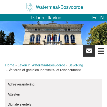
Watermaal-Bosvoorde
Ik ben
Ik vind
Fr
Nl
News
letter
Home
Leven in Watermaal-Bosvoorde
Bevolking
Verloren of gestolen identiteits- of reisdocument
Adresverandering
N
a
Attesten
v
i
Digitale sleutels