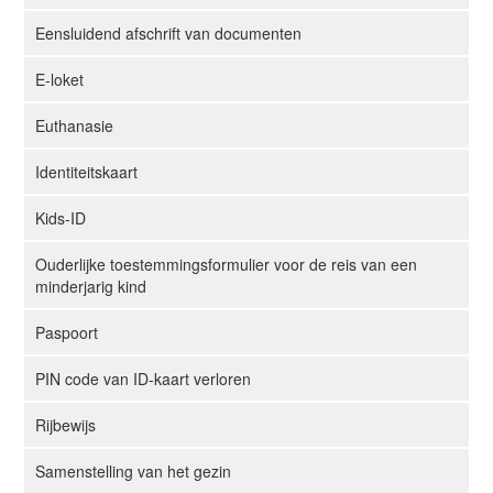
g
Eensluidend afschrift van documenten
a
t
E-loket
i
e
Euthanasie
Identiteitskaart
Kids-ID
Ouderlijke toestemmingsformulier voor de reis van een
minderjarig kind
Paspoort
PIN code van ID-kaart verloren
Rijbewijs
Samenstelling van het gezin