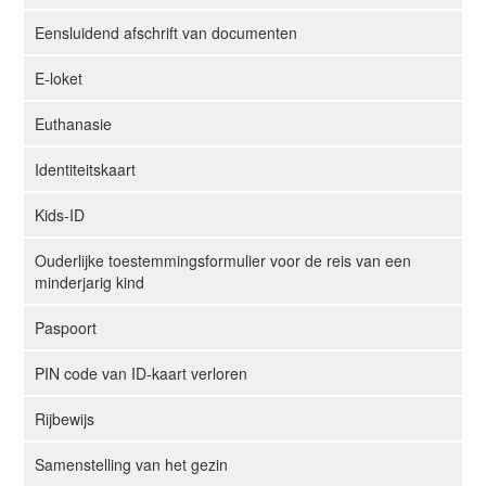
g
Eensluidend afschrift van documenten
a
t
E-loket
i
e
Euthanasie
Identiteitskaart
Kids-ID
Ouderlijke toestemmingsformulier voor de reis van een
minderjarig kind
Paspoort
PIN code van ID-kaart verloren
Rijbewijs
Samenstelling van het gezin