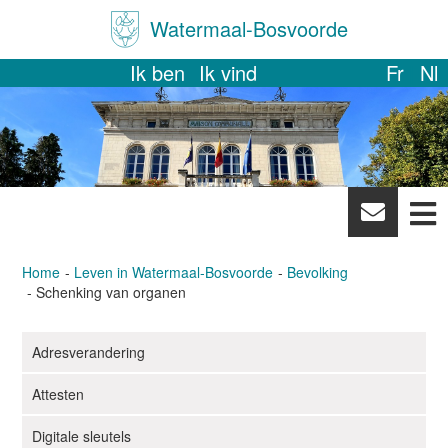
Watermaal-Bosvoorde
Ik ben
Ik vind
Fr
Nl
News
letter
Home
Leven in Watermaal-Bosvoorde
Bevolking
Schenking van organen
Adresverandering
N
a
Attesten
v
i
Digitale sleutels