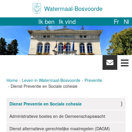
Watermaal-Bosvoorde
Ik ben
Ik vind
Fr
Nl
News
letter
Home
Leven in Watermaal-Bosvoorde
Preventie
Dienst Preventie en Sociale cohesie
Dienst Preventie en Sociale cohesie
N
a
Administratieve boetes en de Gemeenschapswacht
v
i
Dienst alternatieve gerechtelijke maatregelen (DAGM)