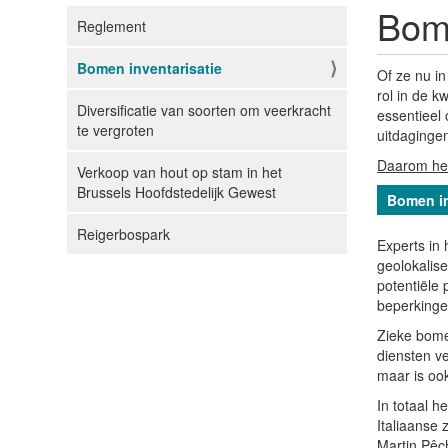
Bome
Reglement
N
a
Bomen inventarisatie
Of ze nu in
v
rol in de k
i
Diversificatie van soorten om veerkracht
essentieel 
g
te vergroten
uitdaginge
a
Daarom hee
Verkoop van hout op stam in het
t
Brussels Hoofdstedelijk Gewest
Bomen in
i
e
Reigerbospark
Experts in
geolokalis
potentiële
beperkinge
Zieke bome
diensten ve
maar is oo
In totaal 
Italiaanse 
Martin Pêc