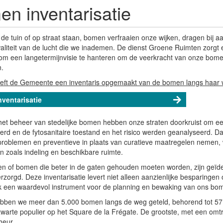
n inventarisatie
 de tuin of op straat staan, bomen verfraaien onze wijken, dragen bij 
waliteit van de lucht die we inademen. De dienst Groene Ruimten zorgt 
om een langetermijnvisie te hanteren om de veerkracht van onze bomen 
n.
ft de Gemeente een inventaris opgemaakt van de bomen langs haar
ventarisatie
 het beheer van stedelijke bomen hebben onze straten doorkruist om ee
eerd en de fytosanitaire toestand en het risico werden geanalyseerd. 
 problemen en preventieve in plaats van curatieve maatregelen nemen
n zoals indeling en beschikbare ruimte.
n of bomen die beter in de gaten gehouden moeten worden, zijn geïde
rzorgd. Deze inventarisatie levert niet alleen aanzienlijke besparinge
k een waardevol instrument voor de planning en bewaking van ons bo
hebben we meer dan 5.000 bomen langs de weg geteld, behorend tot 57 
zwarte populier op het Square de la Frégate. De grootste, met een omtr
heur.