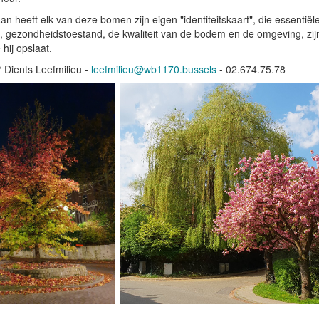
an heeft elk van deze bomen zijn eigen "identiteitskaart", die essentiële 
, gezondheidstoestand, de kwaliteit van de bodem en de omgeving, zij
 hij opslaat.
?
Dients Leefmilieu -
leefmilieu@wb1170.bussels
- 02.674.75.78