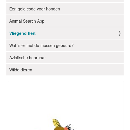
g
Een gele code voor honden
a
t
Animal Search App
i
e
Vliegend hert
Wat is er met de mussen gebeurd?
Aziatische hoornaar
Wilde dieren