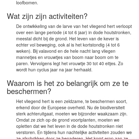
loofbomen.
Wat zijn zijn activiteiten?
De ontwikkeling van de larve van het vliegend hert verloopt
over een lange periode (4 tot 6 jaar) in dode houtstronken,
meestal dicht bij de grond. Het leven van de kever is
echter vol beweging, ook al is het kortstondig (4 tot 6
weken). Bij valavond en de hele nacht lang vliegen
mannetjes en vrouwtjes van boom naar boom om te
paren. Vervolgens legt het vrouwtje 30 tot 40 eitjes. Zo
wordt hun cyclus jaar na jaar herhaald.
Waarom is het zo belangrijk om ze te
beschermen?
Het vliegend hert is een zeldzame, te beschermen soort,
erkend door de Europese overheid. Nu de biodiversiteit
sterk achteruitgaat, moeten we bijzonder waakzaam zijn.
Omdat ze zich op de grond voortplanten, moeten we
opletten dat we het leven in de dode houtstronken niet
verstoren. En tijdens hun nachtelijke activiteiten zouden we
ze afschrikken door ze benaderen. Het komt erop aan ze