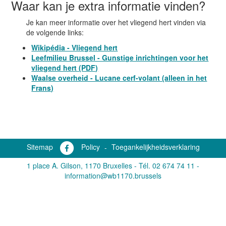
Waar kan je extra informatie vinden?
Je kan meer informatie over het vliegend hert vinden via
de volgende links:
Wikipédia - Vliegend hert
Leefmilieu Brussel - Gunstige inrichtingen voor het
vliegend hert (PDF)
Waalse overheid - Lucane cerf-volant (alleen in het
Frans)
Sitemap
Policy
-
Toegankelijkheidsverklaring
1 place A. Gilson, 1170 Bruxelles -
Tél. 02 674 74 11
-
information@wb1170.brussels
En utilisant ce site, vous acceptez nos conditions générales.
Cliquez ici pour les consulter.
OK