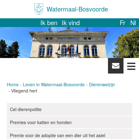
Watermaal-Bosvoorde
Ik ben
Ik vind
Fr
Nl
News
letter
Home
Leven in Watermaal-Bosvoorde
Dierenwelzijn
Vliegend hert
Cel dierenpolitie
N
a
Premies voor katten en honden
v
i
Premie voor de adoptie van een dier uit het asiel