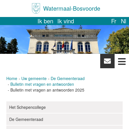
Watermaal-Bosvoorde
Ik ben
Ik vind
Fr
Nl
News
letter
Home
Uw gemeente
De Gemeenteraad
Bulletin met vragen en antwoorden
Bulletin met vragen an antwoorden 2025
Het Schepencollege
N
a
De Gemeenteraad
v