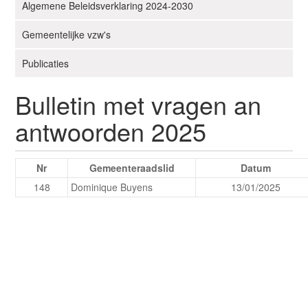
i
Algemene Beleidsverklaring 2024-2030
g
Gemeentelijke vzw's
a
t
Publicaties
i
e
Bulletin met vragen an
antwoorden 2025
Nr
Gemeenteraadslid
Datum
148
Dominique Buyens
13/01/2025