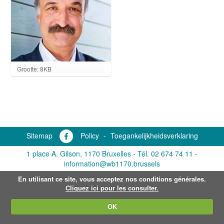
K
Grootte: 8KB
l
i
k
v
o
o
r
Sitemap
Policy
-
Toegankelijkheidsverklaring
d
e
1 place A. Gilson, 1170 Bruxelles -
Tél. 02 674 74 11
-
v
o
information@wb1170.brussels
l
En utilisant ce site, vous acceptez nos conditions générales.
l
e
Cliquez ici pour les consulter.
d
i
OK
g
e