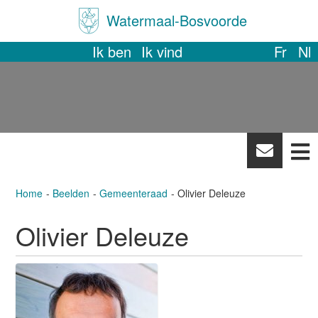
Watermaal-Bosvoorde
Ik ben
Ik vind
Fr
Nl
News
letter
Home
Beelden
Gemeenteraad
Olivier Deleuze
Olivier Deleuze