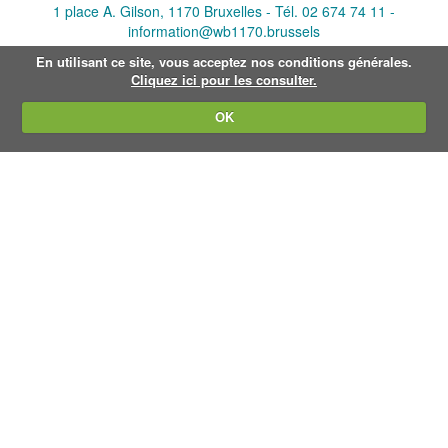
v
1 place A. Gilson, 1170 Bruxelles -
Tél. 02 674 74 11
-
a
information@wb1170.brussels
n
d
En utilisant ce site, vous acceptez nos conditions générales.
e
Cliquez ici pour les consulter.
a
f
OK
b
e
e
l
d
i
n
g
.
.
.